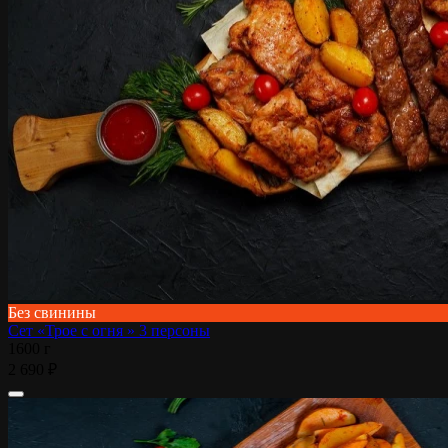
Без свинины
Сет «Трое с огня » 3 персоны
1600 г
2 690 ₽