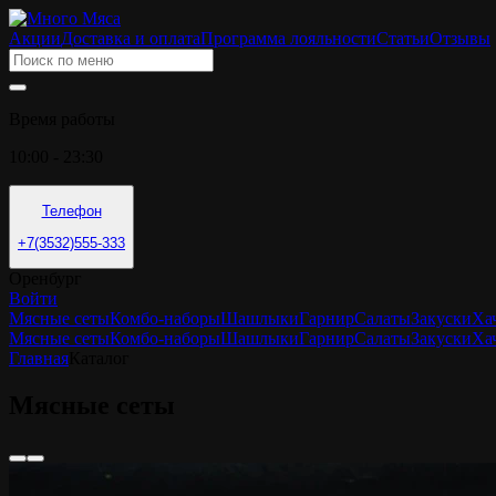
Акции
Доставка и оплата
Программа лояльности
Статьи
Отзывы
Время работы
10:00 - 23:30
Телефон
+7(3532)555-333
Оренбург
Войти
Мясные сеты
Комбо-наборы
Шашлыки
Гарнир
Салаты
Закуски
Ха
Мясные сеты
Комбо-наборы
Шашлыки
Гарнир
Салаты
Закуски
Ха
Главная
Каталог
Мясные сеты