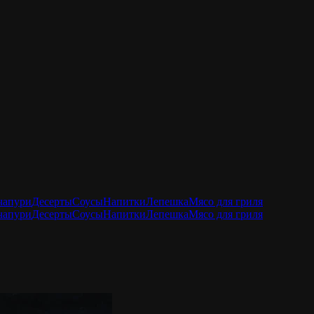
чапури
Десерты
Соусы
Напитки
Лепешка
Мясо для гриля
чапури
Десерты
Соусы
Напитки
Лепешка
Мясо для гриля