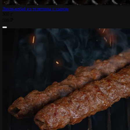
Люля-кебаб из телятины с сыром
300 г
599 ₽