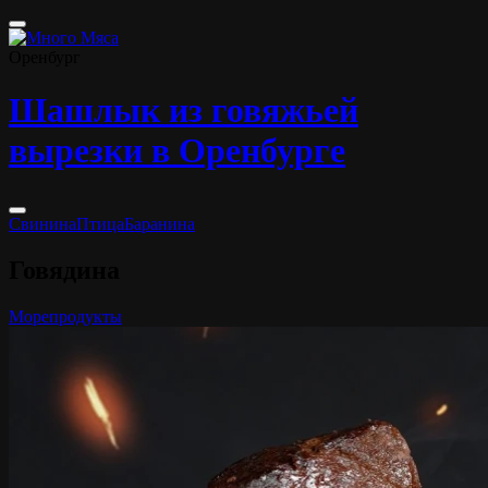
Оренбург
Шашлык из говяжьей
вырезки в Оренбурге
Свинина
Птица
Баранина
Говядина
Морепродукты