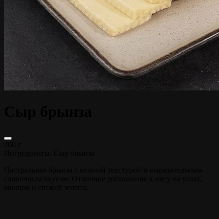
Сыр брынза
200 г
Ингредиенты:
Сыр брынза
Натуральная брынза с нежной текстурой и выразительным
сливочным вкусом. Отличное дополнение к мясу на углях,
овощам и свежей зелени.